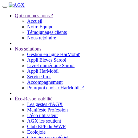
Qui sommes nous ?
Accueil
Notre Equipe
Témoignages clients
Nous rejoindre
Nos solutions
Gestion en ligne HarMobil'
Appli Elèves Sarool
Livret numérique Sarool
Appli HarMobil'
Service Pro.
Accompagnement
Pourquoi choisir HarMobil' ?
Éco-Responsabilité
Les gestes d'AGX
Manifeste Profession
L'éco utilisateur
AGX les soutient
Club EPP du WWF
Ecolojoie
Changer son matériel