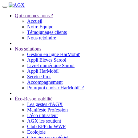
Qui sommes nous ?
Accueil
Notre Equipe
Témoignages clients
Nous rejoindre
Nos solutions
Gestion en ligne HarMobil'
Appli Elèves Sarool
Livret numérique Sarool
Appli HarMobil'
Service Pro.
Accompagnement
Pourquoi choisir HarMobil' ?
Éco-Responsabilité
Les gestes d'AGX
Manifeste Profession
L'éco utilisateur
AGX les soutient
Club EPP du WWF
Ecolojoie
Changer son matériel