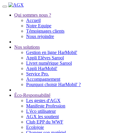
Qui sommes nous ?
Accueil
Notre Equipe
Témoignages clients
Nous rejoindre
Nos solutions
Gestion en ligne HarMobil'
Appli Elèves Sarool
Livret numérique Sarool
Appli HarMobil'
Service Pro.
Accompagnement
Pourquoi choisir HarMobil' ?
Éco-Responsabilité
Les gestes d'AGX
Manifeste Profession
L'éco utilisateur
AGX les soutient
Club EPP du WWF
Ecolojoie
Changer son matériel