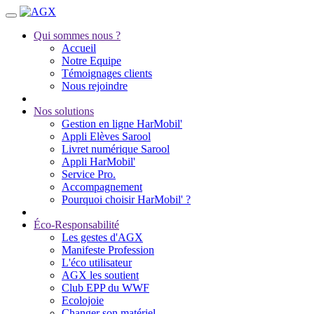
Qui sommes nous ?
Accueil
Notre Equipe
Témoignages clients
Nous rejoindre
Nos solutions
Gestion en ligne HarMobil'
Appli Elèves Sarool
Livret numérique Sarool
Appli HarMobil'
Service Pro.
Accompagnement
Pourquoi choisir HarMobil' ?
Éco-Responsabilité
Les gestes d'AGX
Manifeste Profession
L'éco utilisateur
AGX les soutient
Club EPP du WWF
Ecolojoie
Changer son matériel