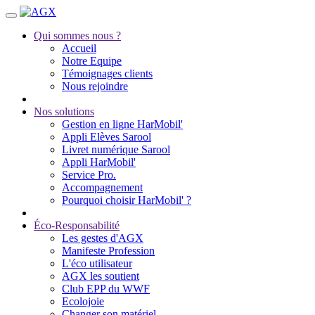
Qui sommes nous ?
Accueil
Notre Equipe
Témoignages clients
Nous rejoindre
Nos solutions
Gestion en ligne HarMobil'
Appli Elèves Sarool
Livret numérique Sarool
Appli HarMobil'
Service Pro.
Accompagnement
Pourquoi choisir HarMobil' ?
Éco-Responsabilité
Les gestes d'AGX
Manifeste Profession
L'éco utilisateur
AGX les soutient
Club EPP du WWF
Ecolojoie
Changer son matériel