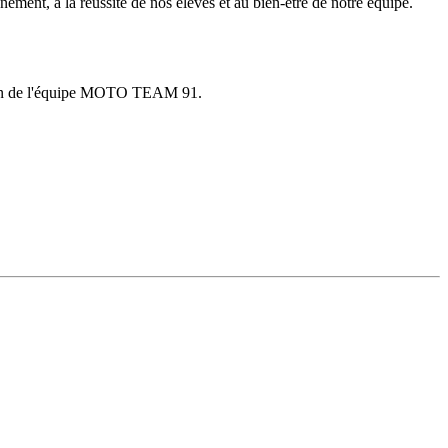
nt, à la réussite de nos élèves et au bien-être de notre équipe.
 sein de l'équipe MOTO TEAM 91.