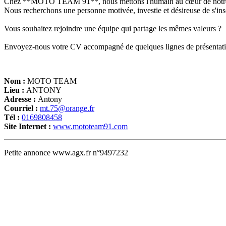
Chez **MOTO TEAM 91**, nous mettons l'humain au cœur de notre métie
Nous recherchons une personne motivée, investie et désireuse de s'insc
Vous souhaitez rejoindre une équipe qui partage les mêmes valeurs ?
Envoyez-nous votre CV accompagné de quelques lignes de présentati
Nom :
MOTO TEAM
Lieu :
ANTONY
Adresse :
Antony
Courriel :
mt.75@orange.fr
Tél :
0169808458
Site Internet :
www.mototeam91.com
Petite annonce www.agx.fr n°9497232