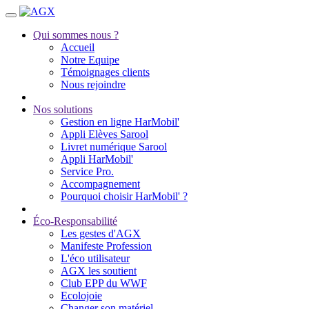
Qui sommes nous ?
Accueil
Notre Equipe
Témoignages clients
Nous rejoindre
Nos solutions
Gestion en ligne HarMobil'
Appli Elèves Sarool
Livret numérique Sarool
Appli HarMobil'
Service Pro.
Accompagnement
Pourquoi choisir HarMobil' ?
Éco-Responsabilité
Les gestes d'AGX
Manifeste Profession
L'éco utilisateur
AGX les soutient
Club EPP du WWF
Ecolojoie
Changer son matériel