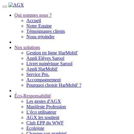
Qui sommes nous ?
Accueil
Notre Equipe
Témoignages clients
Nous rejoindre
Nos solutions
Gestion en ligne HarMobil'
Appli Elèves Sarool
Livret numérique Sarool
Appli HarMobil'
Service Pro.
Accompagnement
Pourquoi choisir HarMobil' ?
Éco-Responsabilité
Les gestes d'AGX
Manifeste Profession
L'éco utilisateur
AGX les soutient
Club EPP du WWF
Ecolojoie
Changer son matériel