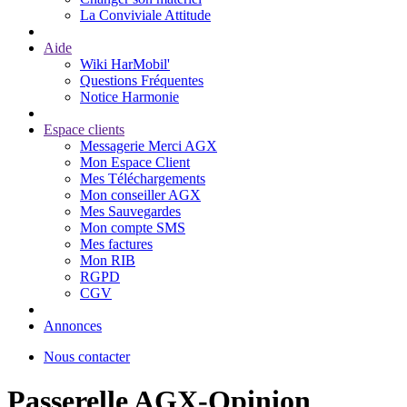
La Conviviale Attitude
Aide
Wiki HarMobil'
Questions Fréquentes
Notice Harmonie
Espace clients
Messagerie Merci AGX
Mon Espace Client
Mes Téléchargements
Mon conseiller AGX
Mes Sauvegardes
Mon compte SMS
Mes factures
Mon RIB
RGPD
CGV
Annonces
Nous contacter
Passerelle AGX-Opinion