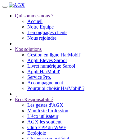
Qui sommes nous ?
Accueil
Notre Equipe
Témoignages clients
Nous rejoindre
Nos solutions
Gestion en ligne HarMobil'
Appli Elèves Sarool
Livret numérique Sarool
Appli HarMobil'
Service Pro.
Accompagnement
Pourquoi choisir HarMobil' ?
Éco-Responsabilité
Les gestes d'AGX
Manifeste Profession
L'éco utilisateur
AGX les soutient
Club EPP du WWF
Ecolojoie
Changer son matériel